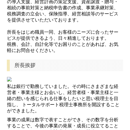
の導入支援、経営計画の策定支援、資産譲渡・贈与・
開業・創業準備のお話
相続の事前対策と納税申告書の作成、事業承継対策、
税務調査の立会い、保険指導、経営相談等のサービス
事務所紹介
を提供させていただいております。
業務内容
所長をはじめ職員一同、お客様のニーズに合ったサー
ビスが提供できるよう、日々精進しております。
お問合せ
税務、会計、自計化等でお困りのことがあれば、お気
軽にお問合せください。
所長挨拶
私は銀行で勤務していました。その時にさまざまな経
営者・事業主様とお会いし、経営者様・事業主様と一
緒の想いを感じられる仕事をしたいと思い税理士を目
指し、 トータルサポート税理士事務所を開設すること
ができました。
事業の成果は数字で表すことができ、その数字を分析
することで、今後の事業の発展・成長に役立てること