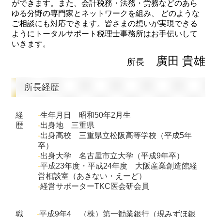
ができます。また、会計税務・法務・労務などのあら
ゆる分野の専門家とネットワークを組み、 どのような
ご相談にも対応できます。皆さまの想いが実現できる
ようにトータルサポート税理士事務所はお手伝いして
いきます。
廣田 貴雄
所長
所長経歴
経
-
生年月日 昭和50年2月生
歴
-
出身地 三重県
-
出身高校 三重県立松阪高等学校（平成5年
卒）
-
出身大学 名古屋市立大学（平成9年卒）
-
平成23年度・平成24年度 大阪産業創造館経
営相談室（あきない・えーど）
-
経営サポーターTKC医会研会員
職
-
平成9年4
（株）第一勧業銀行（現みずほ銀